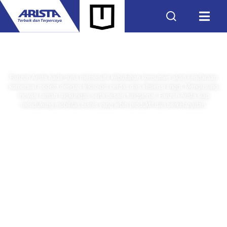
Tentang Kami
Farizon Arista hadir guna memenuhi kebutuhan konsumen akan kendaraan
komersial modern dengan teknologi cerdas dan efisiensi tinggi. Mengusung
inovasi ramah lingkungan serta desain fungsional, Farizon Arista siap
mendukung mobilitas bisnis yang lebih produktif dan berkelanjutan.