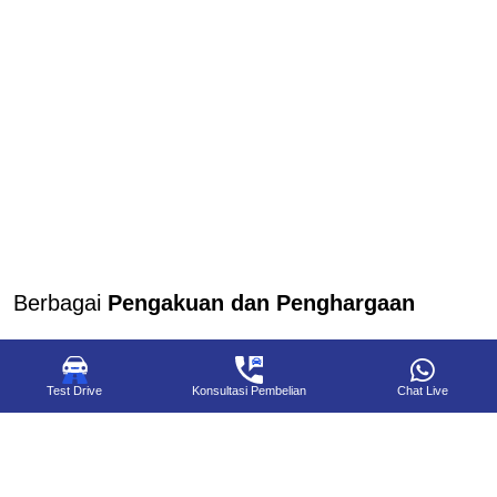
Berbagai
Pengakuan dan Penghargaan
Hal ini terbukti dengan berbagai pengakuan dan
penghargaan yang diterima di Indonesia maupun dari
Test Drive
Konsultasi Pembelian
Chat Live
organisasi independen lainnya.